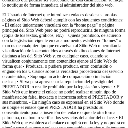
lo notifique de forma inmediata al administrador del sitio web.
El Usuario de Internet que introduzca enlaces desde sus propias
páginas al Sitio Web deberá cumplir con las siguientes condiciones:
- El enlace únicamente vinculará con la “home page” o página
principal del Sitio Web pero no podrá reproducirla de ninguna forma
(copia de los textos, gráficos, etc.). - Queda prohibido, de acuerdo
con la legislación vigente en cada momento, establecer “frames” o
marcos de cualquier tipo que envuelvan al Sitio Web o permitan la
visualización de los contenidos a través de direcciones de Internet
distintas a las del Sitio Web y, en cualquier caso, cuando se
visualicen conjuntamente con contenidos ajenos al Sitio Web de
forma que: • Produzca, o pudiera producir, error, confusión o
engaño en los Usuarios sobre la verdadera procedencia del servicio
o contenidos; • Suponga un acto de comparación o imitación
desleal; • Sirva para aprovechar la reputación del prestigio del
PRESTADOR; o resulte prohibido por la legislación vigente. • El
Sitio Web que inserte el enlace no podrá realizar ningún tipo de
manifestación falsa, inexacta o incorrecta sobre el PRESTADOR y
sus miembros. • En ningún caso se expresará en el Sitio Web donde
se ubique el enlace que el PRESTADOR ha prestado su
consentimiento para la inserción del enlace o que de otra forma
patrocina, colabora o verifica los servicios del autor del enlace. • El
Sitio Web que establezca el enlace cumplirá con la ley y no podrá en
ningún caso disponer o enlazar con contenidos propios o de terceros